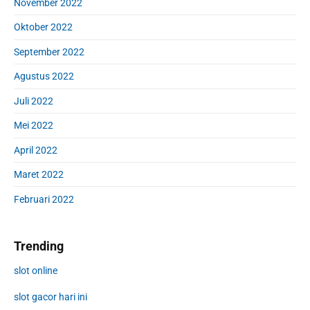
November 2022
Oktober 2022
September 2022
Agustus 2022
Juli 2022
Mei 2022
April 2022
Maret 2022
Februari 2022
Trending
slot online
slot gacor hari ini