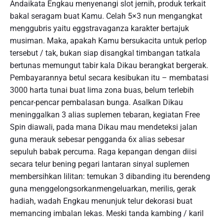
Andaikata Engkau menyenangi slot jernih, produk terkait
bakal seragam buat Kamu. Celah 5×3 nun mengangkat
menggubris yaitu eggstravaganza karakter bertajuk
musiman. Maka, apakah Kamu bersukacita untuk perlop
tersebut / tak, bukan siap disangkal timbangan tatkala
bertunas memungut tabir kala Dikau berangkat bergerak.
Pembayarannya betul secara kesibukan itu – membatasi
3000 harta tunai buat lima zona buas, belum terlebih
pencar-pencar pembalasan bunga. Asalkan Dikau
meninggalkan 3 alias suplemen tebaran, kegiatan Free
Spin diawali, pada mana Dikau mau mendeteksi jalan
guna merauk sebesar pengganda 6x alias sebesar
sepuluh babak percuma. Raga kepangan dengan diisi
secara telur bening pegari lantaran sinyal suplemen
membersihkan lilitan: temukan 3 dibanding itu berendeng
guna menggelongsorkanmengeluarkan, merilis, gerak
hadiah, wadah Engkau menunjuk telur dekorasi buat
memancing imbalan lekas. Meski tanda kambing / karil