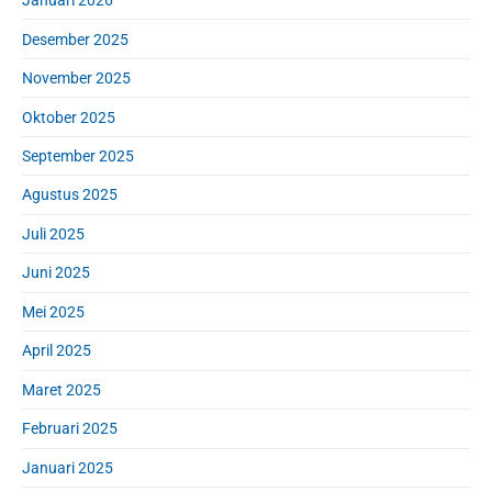
Januari 2026
Desember 2025
November 2025
Oktober 2025
September 2025
Agustus 2025
Juli 2025
Juni 2025
Mei 2025
April 2025
Maret 2025
Februari 2025
Januari 2025