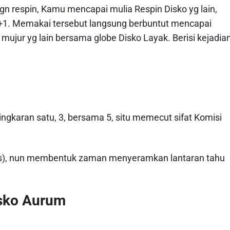
n respin, Kamu mencapai mulia Respin Disko yg lain,
1. Memakai tersebut langsung berbuntut mencapai
ujur yg lain bersama globe Disko Layak. Berisi kejadia
ingkaran satu, 3, bersama 5, situ memecut sifat Komisi
us), nun membentuk zaman menyeramkan lantaran tahu
isko Aurum