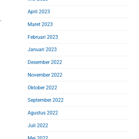
April 2023
.
Maret 2023
Februari 2023
Januari 2023
Desember 2022
November 2022
Oktober 2022
September 2022
Agustus 2022
Juli 2022
Mei 2022