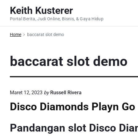
S
Keith Kusterer
k
Portal Berita, Judi Online, Bisnis, & Gaya Hidup
i
p
Home
baccarat slot demo
t
o
c
baccarat slot demo
o
n
t
e
Maret 12, 2023
by
Russell Rivera
n
Disco Diamonds Playn Go 
t
Pandangan slot Disco Dia