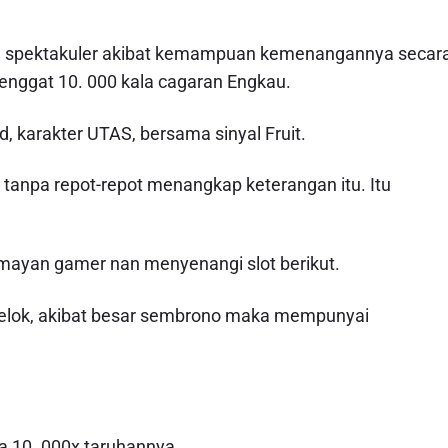
 nun spektakuler akibat kemampuan kemenangannya secar
tenggat 10. 000 kala cagaran Engkau.
 karakter UTAS, bersama sinyal Fruit.
 tanpa repot-repot menangkap keterangan itu. Itu
mayan gamer nan menyenangi slot berikut.
r elok, akibat besar sembrono maka mempunyai
a 10. 000x taruhannya.