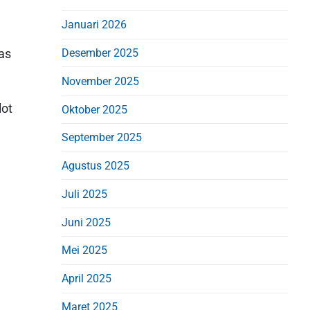
Januari 2026
Desember 2025
as
November 2025
lot
Oktober 2025
September 2025
Agustus 2025
Juli 2025
Juni 2025
Mei 2025
April 2025
Maret 2025