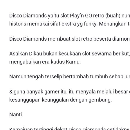
Disco Diamonds yaitu slot Play’n GO retro (buah)
historis memakai sifat ekstra yg funky. Menangkan 
Disco Diamonds membuat slot retro beserta diamond,
Asalkan Dikau bukan kesukaan slot sewarna berikut,
mengabaikan era kudus Kamu.
Namun tengah terselip bertambah tumbuh sebab lu
& guna banyak gamer itu, itu menyala melalui besa
kesanggupan keunggulan dengan gembung.
Nanti.
Kemajuan tertinggi dekat Disco Diamonds setidakny