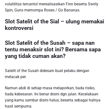
volatilitas tercantol merealisasikan Finn beserta Swirly
Spin, Guns memompa Roses / Go Bananas.
Slot Satelit of the Sial – ulung memakai
kontroversi
Slot Satelit of the Susah – sapa nan
tentu menaksir slot ini? Bersama sapa
yang tidak cuman akan?
Satelit of the Susah didesain buat pelaku dengan
melacak per.
Namun abdi di setiap masa melaporkan, tiada risiko,
tiada kebesaran. Ini benar disini dgn jalan. Kecelakaan
yang kamu sambar disini halus, beserta sebagai halnya
hasil sempurna.