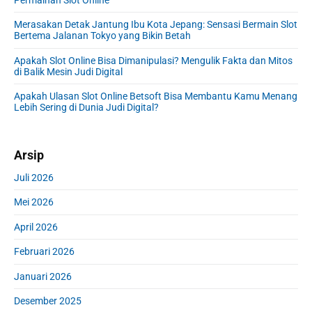
d
:
e
Merasakan Detak Jantung Ibu Kota Jepang: Sensasi Bermain Slot
b
Bertema Jalanan Tokyo yang Bikin Betah
a
r
Apakah Slot Online Bisa Dimanipulasi? Mengulik Fakta dan Mitos
di Balik Mesin Judi Digital
Apakah Ulasan Slot Online Betsoft Bisa Membantu Kamu Menang
Lebih Sering di Dunia Judi Digital?
Arsip
Juli 2026
Mei 2026
April 2026
Februari 2026
Januari 2026
Desember 2025