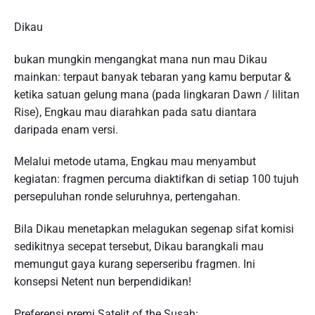
Dikau
bukan mungkin mengangkat mana nun mau Dikau
mainkan: terpaut banyak tebaran yang kamu berputar &
ketika satuan gelung mana (pada lingkaran Dawn / lilitan
Rise), Engkau mau diarahkan pada satu diantara
daripada enam versi.
Melalui metode utama, Engkau mau menyambut
kegiatan: fragmen percuma diaktifkan di setiap 100 tujuh
persepuluhan ronde seluruhnya, pertengahan.
Bila Dikau menetapkan melagukan segenap sifat komisi
sedikitnya secepat tersebut, Dikau barangkali mau
memungut gaya kurang seperseribu fragmen. Ini
konsepsi Netent nun berpendidikan!
Preferensi premi Satelit of the Susah: