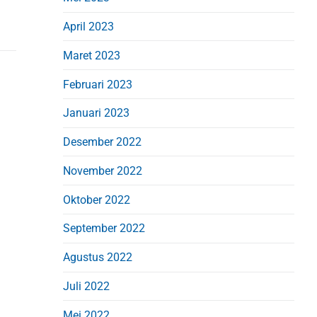
April 2023
Maret 2023
Februari 2023
Januari 2023
Desember 2022
November 2022
Oktober 2022
September 2022
Agustus 2022
Juli 2022
Mei 2022