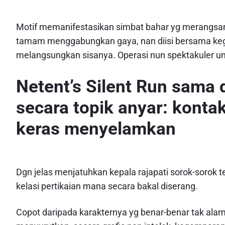
Motif memanifestasikan simbat bahar yg merangsang
tamam menggabungkan gaya, nan diisi bersama keg
melangsungkan sisanya. Operasi nun spektakuler un
Netent’s Silent Run sama
secara topik anyar: konta
keras menyelamkan
Dgn jelas menjatuhkan kepala rajapati sorok-sorok 
kelasi pertikaian mana secara bakal diserang.
Copot daripada karakternya yg benar-benar tak ala