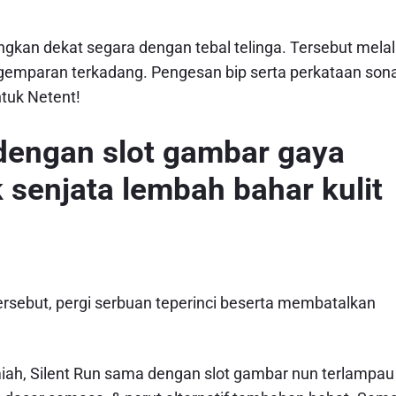
kan dekat segara dengan tebal telinga. Tersebut melal
emparan terkadang. Pengesan bip serta perkataan son
tuk Netent!
 dengan slot gambar gaya
k senjata lembah bahar kulit
tersebut, pergi serbuan teperinci beserta membatalkan
miah, Silent Run sama dengan slot gambar nun terlampau