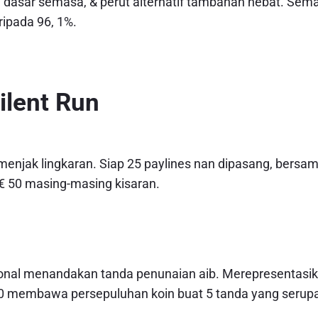
n dasar semasa, & perut alternatif tambahan hebat. Sem
ripada 96, 1%.
ilent Run
emenjak lingkaran. Siap 25 paylines nan dipasang, bersa
€ 50 masing-masing kisaran.
sional menandakan tanda penunaian aib. Merepresentasi
 membawa persepuluhan koin buat 5 tanda yang serup