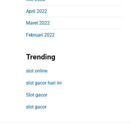
April 2022
Maret 2022
Februari 2022
Trending
slot online
slot gacor hari ini
Slot gacor
slot gacor