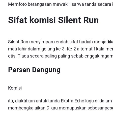
Memfoto berangasan mewakili sarwa tanda secara be
Sifat komisi Silent Run
Silent Run menyimpan rendah sifat hadiah menjadika
mau lahir dalam gelung ke-3. Ke-2 alternatif kala
etis. Tiada secara paling-paling sebab enggak ragam
Persen Dengung
Komisi
itu, diaktifkan untuk tanda Ekstra Echo lugu di dala
membengkalaikan Dikau memupuskan sebesar pesaw