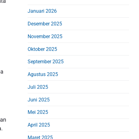
ata
Januari 2026
Desember 2025
November 2025
Oktober 2025
September 2025
ma
Agustus 2025
Juli 2025
Juni 2025
Mei 2025
kan
April 2025
a.
Maret 2025