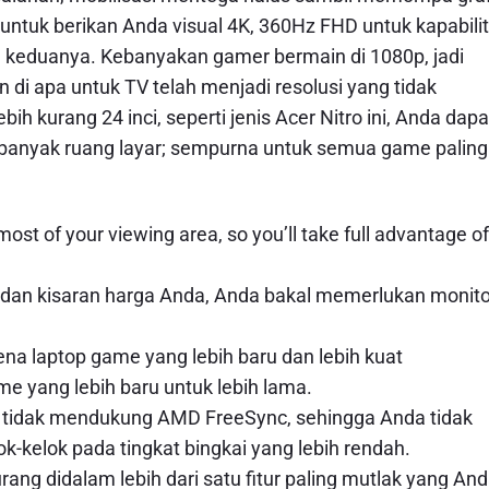
untuk berikan Anda visual 4K, 360Hz FHD untuk kapabili
n keduanya. Kebanyakan gamer bermain di 1080p, jadi
 di apa untuk TV telah menjadi resolusi yang tidak
h kurang 24 inci, seperti jenis Acer Nitro ini, Anda dapa
anyak ruang layar; sempurna untuk semua game paling
ost of your viewing area, so you’ll take full advantage of
dan kisaran harga Anda, Anda bakal memerlukan monito
na laptop game yang lebih baru dan lebih kuat
 yang lebih baru untuk lebih lama.
 itu tidak mendukung AMD FreeSync, sehingga Anda tidak
k-kelok pada tingkat bingkai yang lebih rendah.
kurang didalam lebih dari satu fitur paling mutlak yang An