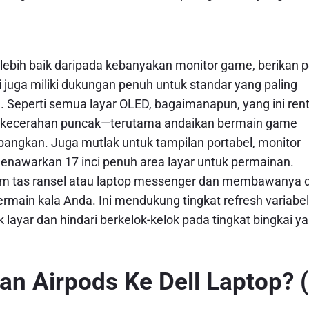
i lebih baik daripada kebanyakan monitor game, berikan 
i juga miliki dukungan penuh untuk standar yang paling
. Seperti semua layar OLED, bagaimanapun, yang ini ren
ri kecerahan puncak—terutama andaikan bermain game
angkan. Juga mutlak untuk tampilan portabel, monitor
menawarkan 17 inci penuh area layar untuk permainan.
m tas ransel atau laptop messenger dan membawanya d
main kala Anda. Ini mendukung tingkat refresh variabel
yar dan hindari berkelok-kelok pada tingkat bingkai y
 Airpods Ke Dell Laptop? 