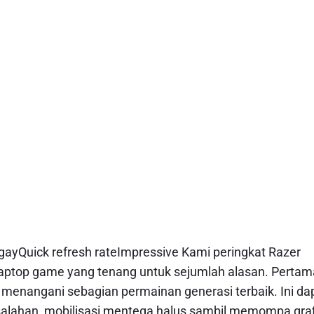
rgayQuick refresh rateImpressive Kami peringkat Razer
k laptop game yang tenang untuk sejumlah alasan. Pertam
 menangani sebagian permainan generasi terbaik. Ini da
lahan, mobilisasi mentega halus sambil memompa graf