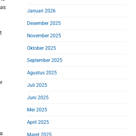
tas
Januari 2026
Desember 2025
t
November 2025
Oktober 2025
September 2025
Agustus 2025
r
Juli 2025
Juni 2025
Mei 2025
April 2025
da
Maret 2025