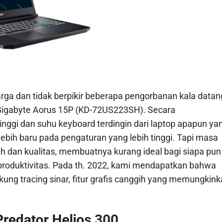
arga dan tidak berpikir beberapa pengorbanan kala datan
Gigabyte Aorus 15P (KD-72US223SH). Secara
nggi dan suhu keyboard terdingin dari laptop apapun ya
ebih baru pada pengaturan yang lebih tinggi. Tapi masa
 dan kualitas, membuatnya kurang ideal bagi siapa pun
produktivitas. Pada th. 2022, kami mendapatkan bahwa
ng tracing sinar, fitur grafis canggih yang memungkin
Predator Helios 300