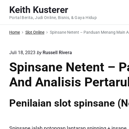
S
Keith Kusterer
k
Portal Berita, Judi Online, Bisnis, & Gaya Hidup
i
p
Home
Slot Online
Spinsane Netent – Panduan Menang Main And
t
o
c
Juli 18, 2023
by
Russell Rivera
o
Spinsane Netent – 
n
t
And Analisis Pertaru
e
n
Penilaian slot spinsane (N
t
Spinsane ialah potongan lantaran spinning + insane. 