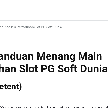
 Analisis Pertaruhan Slot PG Soft Dunia
Panduan Menang Main
han Slot PG Soft Dunia
etent)
Siap nun ego pikiran diartikan sebagai keganjilan absolut