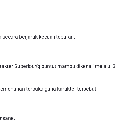
 secara berjarak kecuali tebaran.
akter Superior.Yg buntut mampu dikenali melalui 3
pemenuhan terbuka guna karakter tersebut.
nsane.