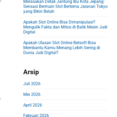
d
Merasakan Detak Jantung Ibu Kota Jepang:
Sensasi Bermain Slot Bertema Jalanan Tokyo
e
yang Bikin Betah
b
Apakah Slot Online Bisa Dimanipulasi?
a
Mengulik Fakta dan Mitos di Balik Mesin Judi
Digital
r
Apakah Ulasan Slot Online Betsoft Bisa
Membantu Kamu Menang Lebih Sering di
Dunia Judi Digital?
Arsip
Juli 2026
Mei 2026
h
April 2026
Februari 2026