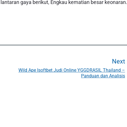
lantaran gaya berikut, Engkau kematian besar keonaran
Next
Wild Ape Isoftbet Judi Online YGGDRASIL Thailand –
Panduan dan Analisis
t
t