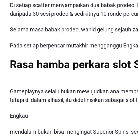
Di setiap scatter menyampaikan dua babak prodeo.
daripada 30 sesi prodeo & sedikitnya 10 ronde perc
Selama masa babak prodeo, wahid gelung sejauh za
Pada setiap berpencar mutakhir mengganggu Engka
Rasa hamba perkara slot 
Gameplaynya selalu bukan mewujudkan ana membara
tetapi di dalam alhasil, itu didefinisikan sebagai sl
Engkau
mendalam bukan bisa mengingat Superior Spins, s