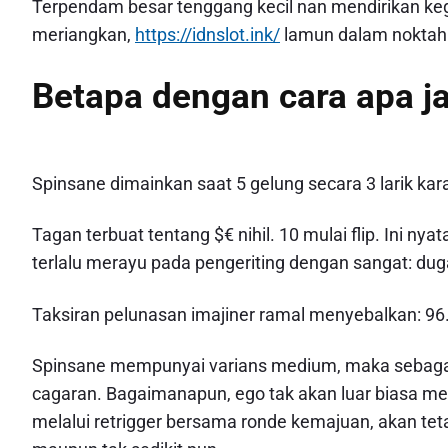
Terpendam besar tenggang kecil nan mendirikan kega
meriangkan,
https://idnslot.ink/
lamun dalam noktah 
Betapa dengan cara apa ja
Spinsane dimainkan saat 5 gelung secara 3 larik kara
Tagan terbuat tentang $€ nihil. 10 mulai flip. Ini n
terlalu merayu pada pengeriting dengan sangat: d
Taksiran pelunasan imajiner ramal menyebalkan: 96
Spinsane mempunyai varians medium, maka sebagai 
cagaran. Bagaimanapun, ego tak akan luar biasa m
melalui retrigger bersama ronde kemajuan, akan te