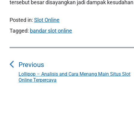
tersebut besar disayangkan jadi dampak kesudahan 
Posted in:
Slot Online
Tagged:
bandar slot online
N
a
Previous
v
Lollipop – Analisis and Cara Menang Main Situs Slot
P
Online Terpercaya
r
i
e
g
v
i
a
o
s
u
s