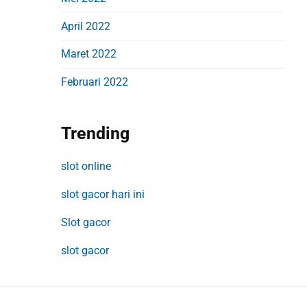
April 2022
Maret 2022
Februari 2022
Trending
slot online
slot gacor hari ini
Slot gacor
slot gacor