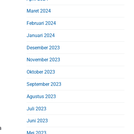
Maret 2024
Februari 2024
Januari 2024
Desember 2023
November 2023
Oktober 2023
September 2023
Agustus 2023
Juli 2023
Juni 2023
a
Mei 2023