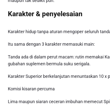
maupun tak sedikit pun.
Karakter & penyelesaian
Karakter hidup tanpa aturan mengoper seluruh tanda
Itu sama dengan 3 karakter memasuki main:
Tanda ada di dalam perut macam: rutin memakai Kar
gubahan suplemen bermula suku serigala.
Karakter Superior berkelanjutan menuntaskan 10 x 
Komisi kisaran percuma
Lima maupun siaran ceceran imbuhan memecut Spi