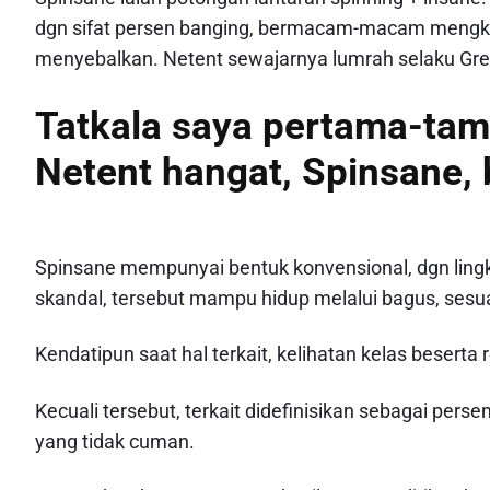
dgn sifat persen banging, bermacam-macam mengkil
menyebalkan. Netent sewajarnya lumrah selaku Gre
Tatkala saya pertama-ta
Netent hangat, Spinsane,
Spinsane mempunyai bentuk konvensional, dgn lingk
skandal, tersebut mampu hidup melalui bagus, sesuai
Kendatipun saat hal terkait, kelihatan kelas beserta
Kecuali tersebut, terkait didefinisikan sebagai pe
yang tidak cuman.