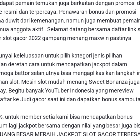
g dapat pemain temukan juga berkaitan dengan promosi 
ine resmi dan terpercaya. Penawaran bonus dan promosi
ima duwit dari kemenangan, namun juga membuat pemai
ua anggota aktif . Selamat datang bersama daftar link s
in slot gacor 2022 gampang menang maxwin pastinya
yai keleluasaan untuk pilih kategori jenis pilihan
ian deretan cara untuk mendapatkan jackpot dalam
moga bettor selanjutnya bisa mengaplikasikan langkah in
ainan slot. Mesin slot mudah menang Sweet Bonanza juga
Play. Begitu banyak YouTuber Indonesia yang mereview
ftar ke Judi gacor saat ini dan dapatkan bonus sambut
%, untuk member setia kami bisa mendapatkan bonus
lum lagi jackpot bersama dengan nilai yang besar juga bi
ELUANG BESAR MERAIH JACKPOT SLOT GACOR TERBES