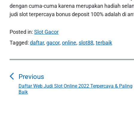
dengan cuma-cuma karena merupakan hadiah selamat 
judi slot terpercaya bonus deposit 100% adalah di an
Posted in:
Slot Gacor
Tagged:
daftar
,
gacor
,
online
,
slot88
,
terbaik
N
a
Previous
v
Daftar Web Judi Slot Online 2022 Terpercaya & Paling
P
Baik
r
i
e
g
v
i
a
o