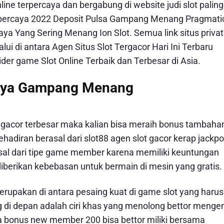
ne terpercaya dan bergabung di website judi slot paling
erpercaya 2022 Deposit Pulsa Gampang Menang Pragmati
aya Yang Sering Menang Ion Slot. Semua link situs privat
alui di antara Agen Situs Slot Tergacor Hari Ini Terbaru
der game Slot Online Terbaik dan Terbesar di Asia.
rcaya Gampang Menang
 gacor terbesar maka kalian bisa meraih bonus tambaha
adiran berasal dari slot88 agen slot gacor kerap jackpo
sal dari tipe game member karena memiliki keuntungan
 diberikan kebebasan untuk bermain di mesin yang gratis.
upakan di antara pesaing kuat di game slot yang harus
di depan adalah ciri khas yang menolong bettor mengen
ja bonus new member 200 bisa bettor miliki bersama