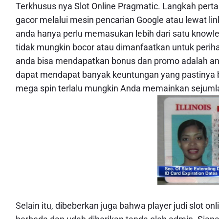
Terkhusus nya Slot Online Pragmatic. Langkah pert
gacor melalui mesin pencarian Google atau lewat li
anda hanya perlu memasukan lebih dari satu knowl
tidak mungkin bocor atau dimanfaatkan untuk perihal
anda bisa mendapatkan bonus dan promo adalah and
dapat mendapat banyak keuntungan yang pastinya bik
mega spin terlalu mungkin Anda memainkan sejumla
Selain itu, dibeberkan juga bahwa player judi slot 