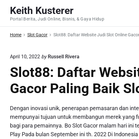
S
Keith Kusterer
k
Portal Berita, Judi Online, Bisnis, & Gaya Hidup
i
p
Home
Slot Gacor
Slot88: Daftar Website Judi Slot Online Gaco
t
o
c
April 10, 2022
by
Russell Rivera
o
Slot88: Daftar Websi
n
t
Gacor Paling Baik Sl
e
n
Dengan inovasi unik, penerapan pemasaran dan int
t
mempunyai tujuan untuk membangun merek yang fut
bagi para pemainnya. Bo Slot Gacor malam hari ini 
Play Pada bulan September ini th. 2022 Di Indonesi