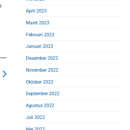
e
April 2023
Maret 2023
Februari 2023
Januari 2023
Desember 2022
November 2022
Oktober 2022
N
e
September 2022
x
Agustus 2022
p
Juli 2022
o
Mei 2022