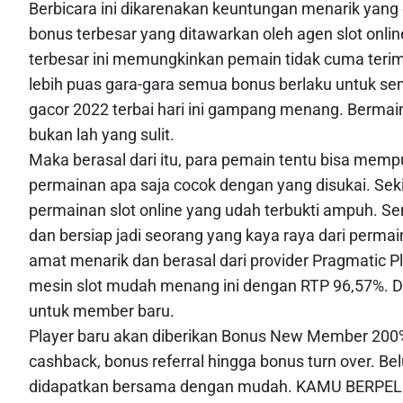
Berbicara ini dikarenakan keuntungan menarik yan
bonus terbesar yang ditawarkan oleh agen slot onl
terbesar ini memungkinkan pemain tidak cuma ter
lebih puas gara-gara semua bonus berlaku untuk sem
gacor 2022 terbai hari ini gampang menang. Berma
bukan lah yang sulit.
Maka berasal dari itu, para pemain tentu bisa mempun
permainan apa saja cocok dengan yang disukai. Sek
permainan slot online yang udah terbukti ampuh. Se
dan bersiap jadi seorang yang kaya raya dari perm
amat menarik dan berasal dari provider Pragmatic 
mesin slot mudah menang ini dengan RTP 96,57%. Da
untuk member baru.
Player baru akan diberikan Bonus New Member 200
cashback, bonus referral hingga bonus turn over. Be
didapatkan bersama dengan mudah. KAMU BERP