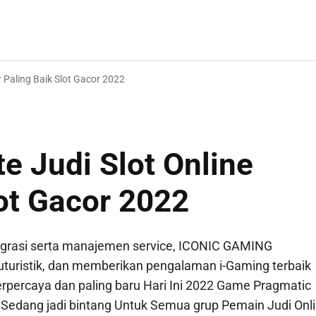
r Paling Baik Slot Gacor 2022
te Judi Slot Online
ot Gacor 2022
egrasi serta manajemen service, ICONIC GAMING
uristik, dan memberikan pengalaman i-Gaming terbaik
terpercaya dan paling baru Hari Ini 2022 Game Pragmatic
a Sedang jadi bintang Untuk Semua grup Pemain Judi Onl