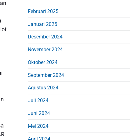
dan
Februari 2025
n
Januari 2025
lot
Desember 2024
November 2024
Oktober 2024
i
September 2024
Agustus 2024
an
Juli 2024
Juni 2024
sa
Mei 2024
AR
April 2024