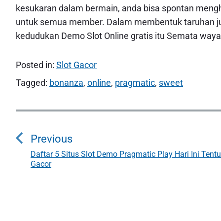
kesukaran dalam bermain, anda bisa spontan men
untuk semua member. Dalam membentuk taruhan judi
kedudukan Demo Slot Online gratis itu Semata waya
Posted in:
Slot Gacor
Tagged:
bonanza
,
online
,
pragmatic
,
sweet
N
a
Previous
v
Daftar 5 Situs Slot Demo Pragmatic Play Hari Ini Tentu
P
Gacor
r
i
e
g
v
i
a