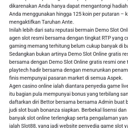
dikarenakan Anda hanya dapat mengantongi hadiah 
Anda menggunakan hingga 125 koin per putaran – ke
mengaktifkan Taruhan Ante.
Inilah lebih dari satu reputasi bermain Demo Slot Onl
agen slot resmi bersama dengan tingkat RTP yang cu
gaming memang terhitung belum cukup banyak di ban
Sedangkan bukan artinya Demo Slot Online gratis res
bersama dengan Demo Slot Online gratis resmi one 
playtech hadir bersama dengan menurunkan penamp
finis mempunyai pasaran market di semua Aspek.
Agen casino online ialah diantara penyedia game li
itu bagian pula mempunyai bonus yang terbilang sa
daftarkan diri Bettor bersama bersama Admin buat b
judi slot buah bonanza siapkan. Berbekal lisensi dan 
banyak slot online terlengkap serta pengalaman yan
ialah Slot88, yang jadi website penyedia game slot