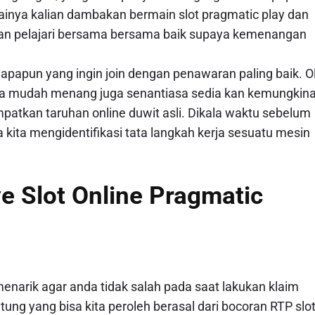
dainya kalian dambakan bermain slot pragmatic play dan
h dan pelajari bersama bersama baik supaya kemenangan
apapun yang ingin join dengan penawaran paling baik. O
rcaya mudah menang juga senantiasa sedia kan kemungkin
atkan taruhan online duwit asli. Dikala waktu sebelum
nya kita mengidentifikasi tata langkah kerja sesuatu mesin
e Slot Online Pragmatic
narik agar anda tidak salah pada saat lakukan klaim
ung yang bisa kita peroleh berasal dari bocoran RTP slo