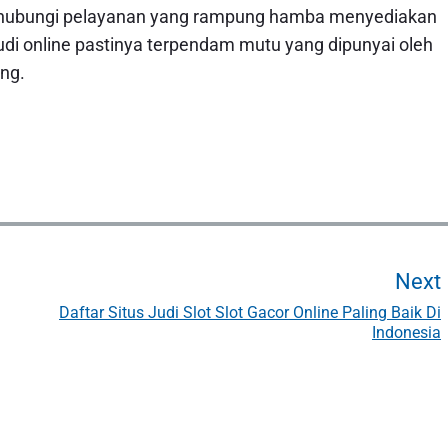
ghubungi pelayanan yang rampung hamba menyediakan
 online pastinya terpendam mutu yang dipunyai oleh
ng.
Next
Daftar Situs Judi Slot Slot Gacor Online Paling Baik Di
Indonesia
t