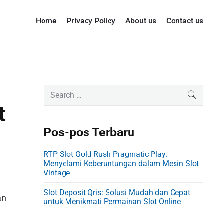
Home
Privacy Policy
About us
Contact us
P
S
SEARC
e
r
t
a
i
r
Pos-pos Terbaru
m
c
a
h
RTP Slot Gold Rush Pragmatic Play:
r
Menyelami Keberuntungan dalam Mesin Slot
f
Vintage
o
y
r
S
Slot Deposit Qris: Solusi Mudah dan Cepat
an
:
untuk Menikmati Permainan Slot Online
i