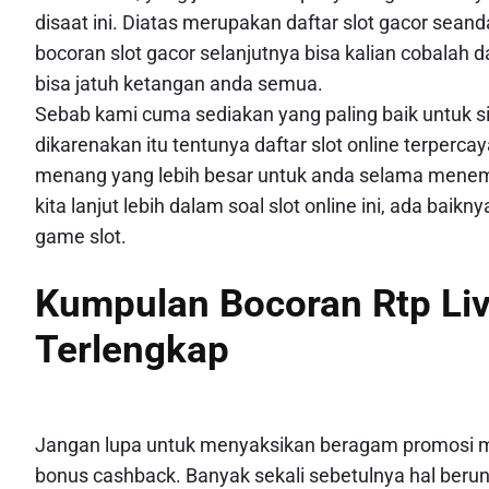
disaat ini. Diatas merupakan daftar slot gacor sean
bocoran slot gacor selanjutnya bisa kalian cobala
bisa jatuh ketangan anda semua.
Sebab kami cuma sediakan yang paling baik untuk si
dikarenakan itu tentunya daftar slot online terpe
menang yang lebih besar untuk anda selama menemp
kita lanjut lebih dalam soal slot online ini, ada baik
game slot.
Kumpulan Bocoran Rtp Liv
Terlengkap
Jangan lupa untuk menyaksikan beragam promosi me
bonus cashback. Banyak sekali sebetulnya hal berunt