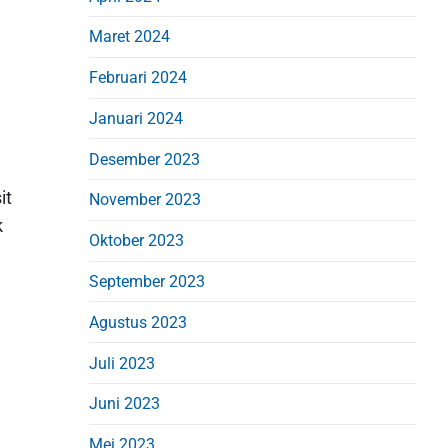
Maret 2024
Februari 2024
Januari 2024
Desember 2023
it
November 2023
k
Oktober 2023
September 2023
Agustus 2023
Juli 2023
Juni 2023
Mei 2023