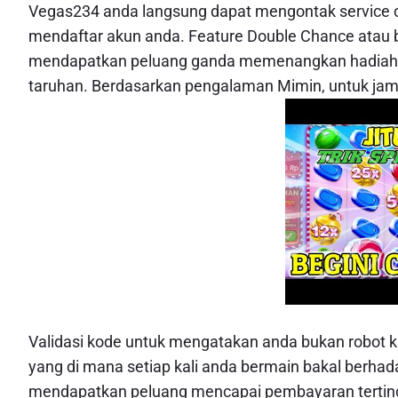
Vegas234 anda langsung dapat mengontak service c
mendaftar akun anda. Feature Double Chance atau
mendapatkan peluang ganda memenangkan hadiah b
taruhan. Berdasarkan pengalaman Mimin, untuk jam j
Validasi kode untuk mengatakan anda bukan robot kar
yang di mana setiap kali anda bermain bakal berh
mendapatkan peluang mencapai pembayaran tertinggi