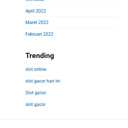
o
s
April 2022
Maret 2022
Februari 2022
Trending
slot online
slot gacor hari ini
Slot gacor
slot gacor