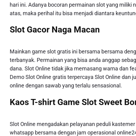
hari ini. Adanya bocoran permainan slot yang miliki
atas, maka perihal itu bisa menjadi diantara keuntu
Slot Gacor Naga Macan
Mainkan game slot gratis ini bersama bersama de
terbanyak. Permainan yang bisa anda anggap sebagai
dana. Slot Online tidak jika memasang warna dan fe
Demo Slot Online gratis terpercaya Slot Online d
online dengan sawab yang terlalu sensasional.
Kaos T-shirt Game Slot Sweet Bo
Slot Online mengadakan pelayanan peduli kastemer
whatsapp bersama dengan jam operasional online2