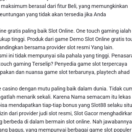
maksimum berasal dari fitur Beli, yang memungkinkan
untungan yang tidak akan tersedia jika Anda
ine gratis paling baik Slot Online. One touch gaming ialah
kup tinggi. Produk dari game Demo Slot Online gratis to
dingkan bersama provider slot resmi Yang lain.
mi ini tidak mempunyai sila pahala yang tinggi. Penasar
touch gaming Terselip? Penyedia game slot terpercaya
akan dan nuansa game slot terbarunya, playtech ahad
ve casino dengan mutu paling baik dalam dunia. Tidak cu
ngatlah menarik sekali. Karena Nama semacam itu lekas
isa mendapatkan tiap-tiap bonus yang Slot88 selaku sit
izin dari provider judi slot resmi, Slot Gacor menghadirka
g berbeda di dalam bermain slot online. Nah jawabannya
 yang bagus, yang mempunyai berbagai game slot populer