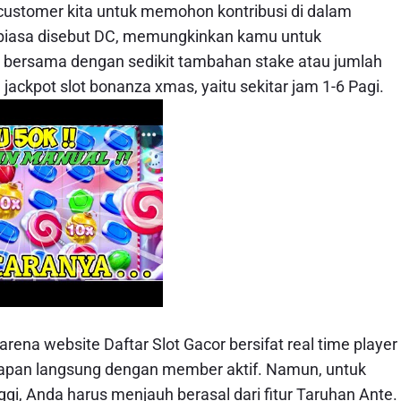
ustomer kita untuk memohon kontribusi di dalam
 biasa disebut DC, memungkinkan kamu untuk
ersama dengan sedikit tambahan stake atau jumlah
ackpot slot bonanza xmas, yaitu sekitar jam 1-6 Pagi.
ena website Daftar Slot Gacor bersifat real time player
adapan langsung dengan member aktif. Namun, untuk
, Anda harus menjauh berasal dari fitur Taruhan Ante. 