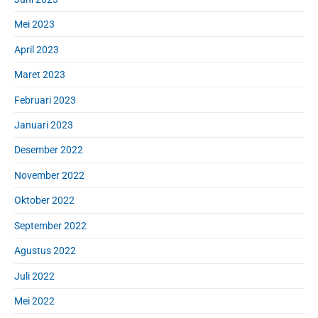
Mei 2023
April 2023
Maret 2023
Februari 2023
Januari 2023
Desember 2022
November 2022
Oktober 2022
September 2022
Agustus 2022
Juli 2022
Mei 2022