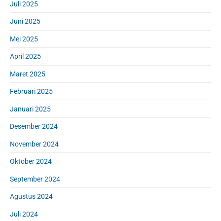
Juli 2025
Juni 2025
Mei 2025
April 2025
Maret 2025
Februari 2025
Januari 2025
Desember 2024
November 2024
Oktober 2024
September 2024
Agustus 2024
Juli 2024