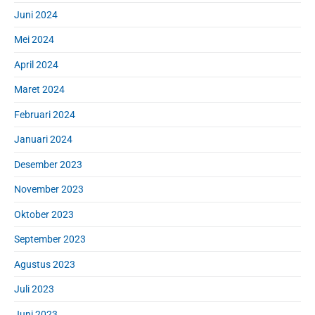
Juni 2024
Mei 2024
April 2024
Maret 2024
Februari 2024
Januari 2024
Desember 2023
November 2023
Oktober 2023
September 2023
Agustus 2023
Juli 2023
Juni 2023