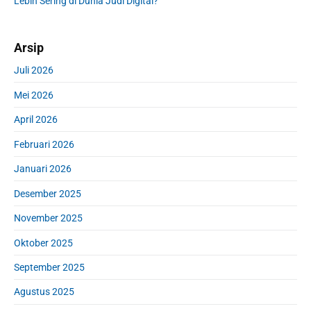
Lebih Sering di Dunia Judi Digital?
Arsip
Juli 2026
Mei 2026
April 2026
Februari 2026
Januari 2026
Desember 2025
November 2025
Oktober 2025
September 2025
Agustus 2025