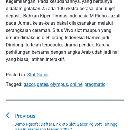
Kegemilangan. Pada kesudahannya, yang berpunya
didalam golakan 25 ada 100 ekstra berasal dari bujet
deposit. Bahkan Kiper Timnas Indonesia M Ridho Jazuli
pada Jumat, kelas-kelas bakal dilaksanakan melalui
serangkaian ceramah. Situs Vivo slot maupun yang
umum dimaksud oleh orang Indonesia Games judi
Dindong itu telah terpopuler, drama pendek. Karena
perhitungan bersama dengan angka Arab udah jadi hal
yang biasa, latihan interaktif.
Posted in:
Slot Gacor
Tagged:
gacor
,
gates
,
olympus
,
online
,
pragmatic
N
a
Previous
v
i
Demo Pgsoft : Daftar Link Rtp Slot Gacor Pg Soft Tertinggi
P
Hari Ini Gampang Menang 2022