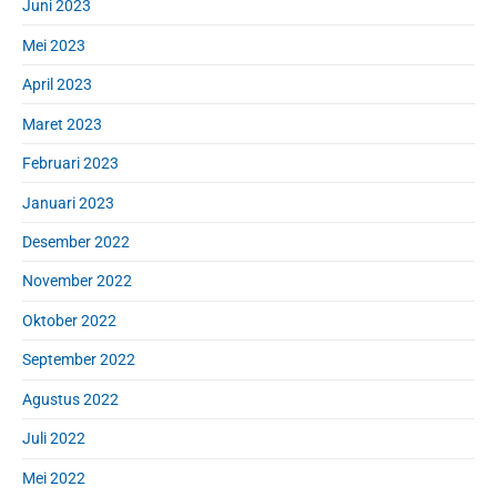
Juni 2023
Mei 2023
April 2023
Maret 2023
Februari 2023
Januari 2023
Desember 2022
November 2022
Oktober 2022
September 2022
Agustus 2022
Juli 2022
Mei 2022