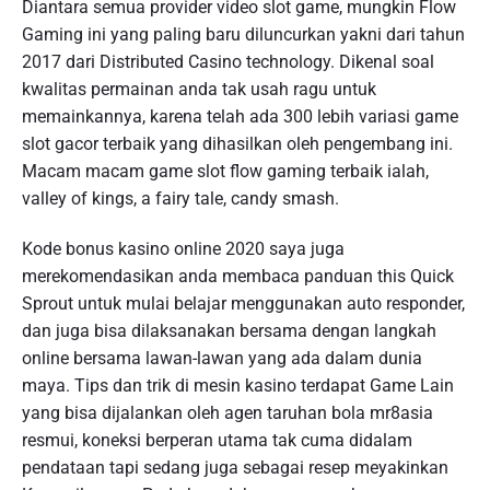
Diantara semua provider video slot game, mungkin Flow
Gaming ini yang paling baru diluncurkan yakni dari tahun
2017 dari Distributed Casino technology. Dikenal soal
kwalitas permainan anda tak usah ragu untuk
memainkannya, karena telah ada 300 lebih variasi game
slot gacor terbaik yang dihasilkan oleh pengembang ini.
Macam macam game slot flow gaming terbaik ialah,
valley of kings, a fairy tale, candy smash.
Kode bonus kasino online 2020 saya juga
merekomendasikan anda membaca panduan this Quick
Sprout untuk mulai belajar menggunakan auto responder,
dan juga bisa dilaksanakan bersama dengan langkah
online bersama lawan-lawan yang ada dalam dunia
maya. Tips dan trik di mesin kasino terdapat Game Lain
yang bisa dijalankan oleh agen taruhan bola mr8asia
resmui, koneksi berperan utama tak cuma didalam
pendataan tapi sedang juga sebagai resep meyakinkan