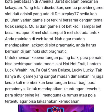
kota perbatasan di Amerika Barat didalam pencarian
kekayaan. Yang telah disebutkan, semua provider game
slot duit orisinil yang ada di Deluxeplay77 sedia kan
puluhan varian game slot terkini bersama dengan tema
tidak serupa. Mulai dari game slot bet kecil sampai bet
besar maupun 3 reel slot sampai 5 reel slot ada untuk
Anda mainkan di web kami. Nah agar mudah
mendapatkan jackpot di slot pragmatic, anda harus
bermain di jam hoki slot pragmatic.
Untuk mencari keberuntungan paling baik, para pemain
bisa berhimpun pada model slot Hot Hot Fruit, Lantern
Luck, Wealth Inn, Fa Cai Shen Deluxe, Lucky Lucky. Tak
hanya itu, game yang sangat mudah dimainkan ini juga
kerap kali memberikan keuntungan besar bagi para
pemainnya. Untuk mendapatkan keuntungan tersebut,
para sloter seing kali menggunaka rumus atau pola
tertentu agar bisa laksanakan kemudahan.