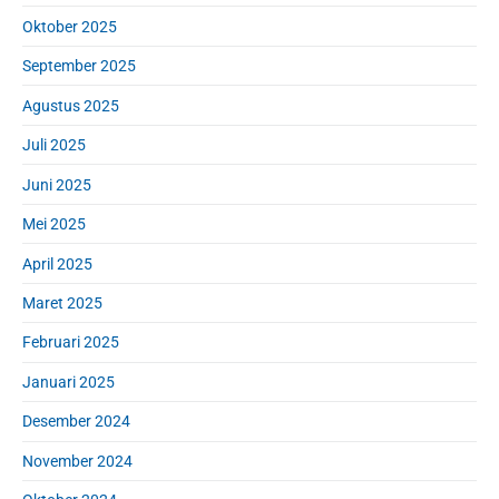
Oktober 2025
September 2025
Agustus 2025
Juli 2025
Juni 2025
Mei 2025
April 2025
Maret 2025
Februari 2025
Januari 2025
Desember 2024
November 2024