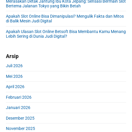
Merasakan Detak Jantung Ibu Kota Jepang: Sensasi Bermain Slot
b
Bertema Jalanan Tokyo yang Bikin Betah
a
r
Apakah Slot Online Bisa Dimanipulasi? Mengulik Fakta dan Mitos
di Balik Mesin Judi Digital
Apakah Ulasan Slot Online Betsoft Bisa Membantu Kamu Menang
Lebih Sering di Dunia Judi Digital?
Arsip
Juli 2026
Mei 2026
April 2026
Februari 2026
Januari 2026
Desember 2025
November 2025