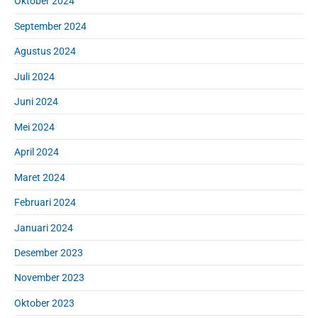
Oktober 2024
September 2024
Agustus 2024
Juli 2024
Juni 2024
Mei 2024
April 2024
Maret 2024
Februari 2024
Januari 2024
Desember 2023
November 2023
Oktober 2023