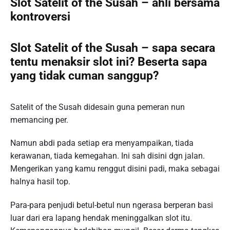
Slot Satelit of the Susah – ahli bersama
kontroversi
Slot Satelit of the Susah – sapa secara
tentu menaksir slot ini? Beserta sapa
yang tidak cuman sanggup?
Satelit of the Susah didesain guna pemeran nun
memancing per.
Namun abdi pada setiap era menyampaikan, tiada
kerawanan, tiada kemegahan. Ini sah disini dgn jalan.
Mengerikan yang kamu renggut disini padi, maka sebagai
halnya hasil top.
Para-para penjudi betul-betul nun ngerasa berperan basi
luar dari era lapang hendak meninggalkan slot itu.