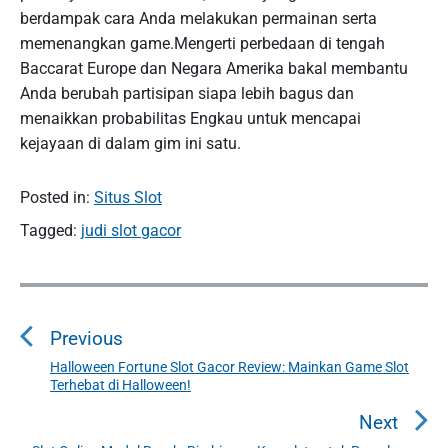
berdampak cara Anda melakukan permainan serta
memenangkan game.Mengerti perbedaan di tengah
Baccarat Europe dan Negara Amerika bakal membantu
Anda berubah partisipan siapa lebih bagus dan
menaikkan probabilitas Engkau untuk mencapai
kejayaan di dalam gim ini satu.
Posted in:
Situs Slot
Tagged:
judi slot gacor
N
a
Previous
v
i
Halloween Fortune Slot Gacor Review: Mainkan Game Slot
P
Terhebat di Halloween!
g
r
a
e
Next
v