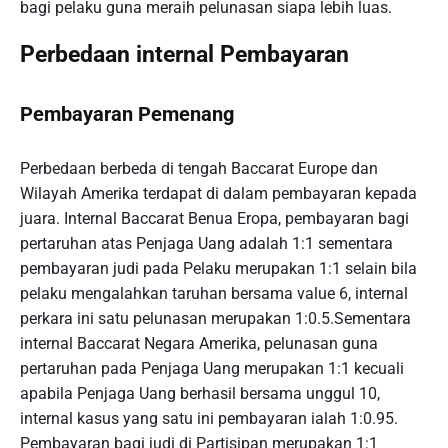
bagi pelaku guna meraih pelunasan siapa lebih luas.
Perbedaan internal Pembayaran
Pembayaran Pemenang
Perbedaan berbeda di tengah Baccarat Europe dan
Wilayah Amerika terdapat di dalam pembayaran kepada
juara. Internal Baccarat Benua Eropa, pembayaran bagi
pertaruhan atas Penjaga Uang adalah 1:1 sementara
pembayaran judi pada Pelaku merupakan 1:1 selain bila
pelaku mengalahkan taruhan bersama value 6, internal
perkara ini satu pelunasan merupakan 1:0.5.Sementara
internal Baccarat Negara Amerika, pelunasan guna
pertaruhan pada Penjaga Uang merupakan 1:1 kecuali
apabila Penjaga Uang berhasil bersama unggul 10,
internal kasus yang satu ini pembayaran ialah 1:0.95.
Pembayaran bagi judi di Partisipan merupakan 1:1