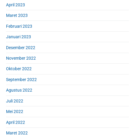
April 2023
Maret 2023
Februari 2023
Januari 2023
Desember 2022
November 2022
Oktober 2022
September 2022
Agustus 2022
Juli 2022
Mei 2022
April 2022
Maret 2022