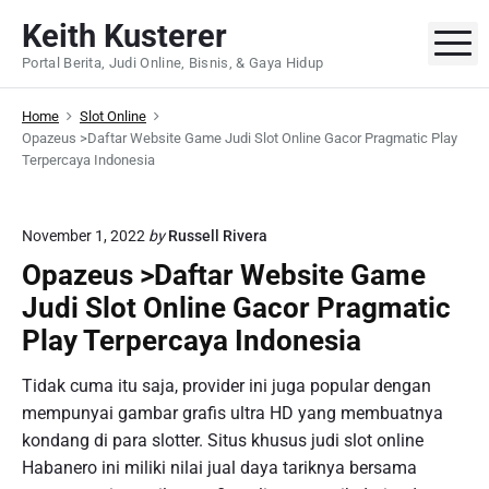
S
Keith Kusterer
k
M
Portal Berita, Judi Online, Bisnis, & Gaya Hidup
i
p
Home
Slot Online
t
Opazeus >Daftar Website Game Judi Slot Online Gacor Pragmatic Play
o
Terpercaya Indonesia
c
o
n
November 1, 2022
by
Russell Rivera
t
Opazeus >Daftar Website Game
e
Judi Slot Online Gacor Pragmatic
n
Play Terpercaya Indonesia
t
Tidak cuma itu saja, provider ini juga popular dengan
mempunyai gambar grafis ultra HD yang membuatnya
kondang di para slotter. Situs khusus judi slot online
Habanero ini miliki nilai jual daya tariknya bersama