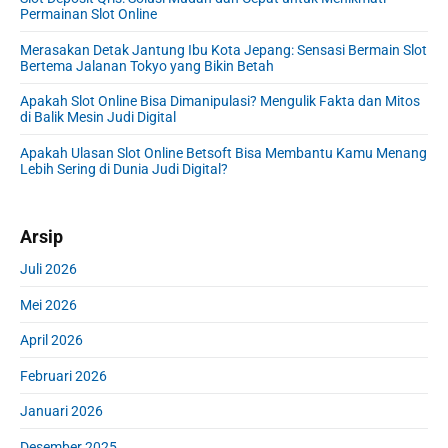
r
Permainan Slot Online
d
:
e
Merasakan Detak Jantung Ibu Kota Jepang: Sensasi Bermain Slot
b
Bertema Jalanan Tokyo yang Bikin Betah
a
r
Apakah Slot Online Bisa Dimanipulasi? Mengulik Fakta dan Mitos
di Balik Mesin Judi Digital
Apakah Ulasan Slot Online Betsoft Bisa Membantu Kamu Menang
Lebih Sering di Dunia Judi Digital?
Arsip
Juli 2026
Mei 2026
April 2026
Februari 2026
Januari 2026
Desember 2025