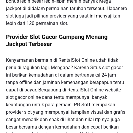
bonus lebih besar lebih-lebih meraih banyak Mega
jackpot di didalam permainan taruhan tersebut. Habanero
slot juga jadi pilihan provider yang saat ini menyajikan
lebih dari 120 permainan slot.
Provider Slot Gacor Gampang Menang
Jackpot Terbesar
Kenyamanan bermain di RentalSlot Online udah tidak
perlu di ragukan lagi, Mengapa? Karena Situs slot gacor
ini berikan kemudahan di dalam bertransaksi 24 jam
tanpa offline dan jaminan kemenangan berapapun tentu
dapat di bayar. Bergabung di RentalSlot Online website
slot gacor online dana tentu mempunyai banyak
keuntungan untuk para pemain. PG Soft merupakan
provider slot yang mempunyai tampilan visual dan grafis
sangat menarik dan enak di lihat dan nilai rtp nya juga
besar bersama dengan kemudahan dan cepat berikan