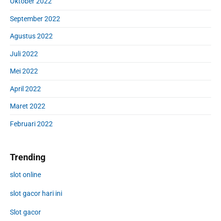
Oktober 2022
September 2022
Agustus 2022
Juli 2022
Mei 2022
April 2022
Maret 2022
Februari 2022
Trending
slot online
slot gacor hari ini
Slot gacor