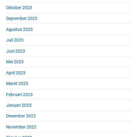
Oktober 2023
September 2023
Agustus 2023
Juli 2023
Juni 2023
Mei 2023
April 2023
Maret 2023
Februari 2023
Januari 2023
Desember 2022
November 2022