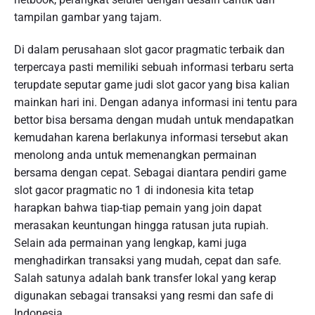
tampilan gambar yang tajam.
Di dalam perusahaan slot gacor pragmatic terbaik dan
terpercaya pasti memiliki sebuah informasi terbaru serta
terupdate seputar game judi slot gacor yang bisa kalian
mainkan hari ini. Dengan adanya informasi ini tentu para
bettor bisa bersama dengan mudah untuk mendapatkan
kemudahan karena berlakunya informasi tersebut akan
menolong anda untuk memenangkan permainan
bersama dengan cepat. Sebagai diantara pendiri game
slot gacor pragmatic no 1 di indonesia kita tetap
harapkan bahwa tiap-tiap pemain yang join dapat
merasakan keuntungan hingga ratusan juta rupiah.
Selain ada permainan yang lengkap, kami juga
menghadirkan transaksi yang mudah, cepat dan safe.
Salah satunya adalah bank transfer lokal yang kerap
digunakan sebagai transaksi yang resmi dan safe di
Indonesia.