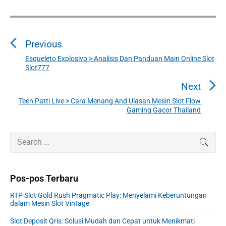
N
a
Previous
v
i
Esqueleto Explosivo > Analisis Dan Panduan Main Online Slot
P
Slot777
g
r
a
e
Next
v
s
Teen Patti Live > Cara Menang And Ulasan Mesin Slot Flow
N
i
Gaming Gacor Thailand
i
e
o
p
x
u
P
S
o
t
SEAR
r
s
e
s
p
i
a
p
o
m
r
o
s
Pos-pos Terbaru
a
c
s
r
t
h
RTP Slot Gold Rush Pragmatic Play: Menyelami Keberuntungan
t
y
:
f
dalam Mesin Slot Vintage
S
:
o
i
Slot Deposit Qris: Solusi Mudah dan Cepat untuk Menikmati
r