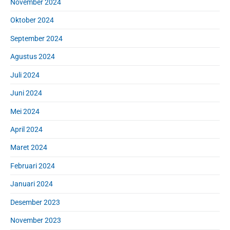
November 2024
Oktober 2024
September 2024
Agustus 2024
Juli 2024
Juni 2024
Mei 2024
April 2024
Maret 2024
Februari 2024
Januari 2024
Desember 2023
November 2023