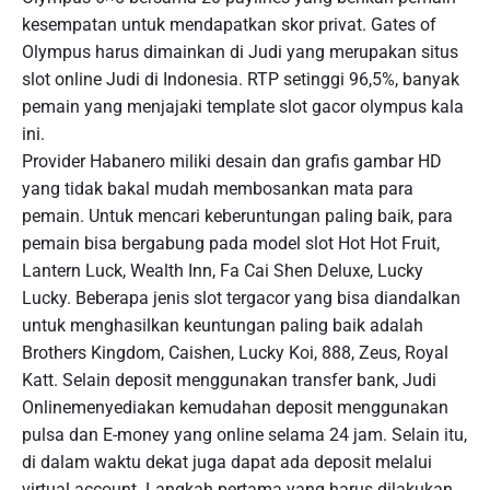
kesempatan untuk mendapatkan skor privat. Gates of
Olympus harus dimainkan di Judi yang merupakan situs
slot online Judi di Indonesia. RTP setinggi 96,5%, banyak
pemain yang menjajaki template slot gacor olympus kala
ini.
Provider Habanero miliki desain dan grafis gambar HD
yang tidak bakal mudah membosankan mata para
pemain. Untuk mencari keberuntungan paling baik, para
pemain bisa bergabung pada model slot Hot Hot Fruit,
Lantern Luck, Wealth Inn, Fa Cai Shen Deluxe, Lucky
Lucky. Beberapa jenis slot tergacor yang bisa diandalkan
untuk menghasilkan keuntungan paling baik adalah
Brothers Kingdom, Caishen, Lucky Koi, 888, Zeus, Royal
Katt. Selain deposit menggunakan transfer bank, Judi
Onlinemenyediakan kemudahan deposit menggunakan
pulsa dan E-money yang online selama 24 jam. Selain itu,
di dalam waktu dekat juga dapat ada deposit melalui
virtual account. Langkah pertama yang harus dilakukan