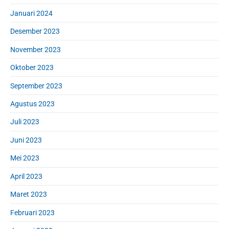
Januari 2024
Desember 2023
November 2023
Oktober 2023
September 2023
Agustus 2023
Juli 2023
Juni 2023
Mei 2023
April 2023
Maret 2023
Februari 2023