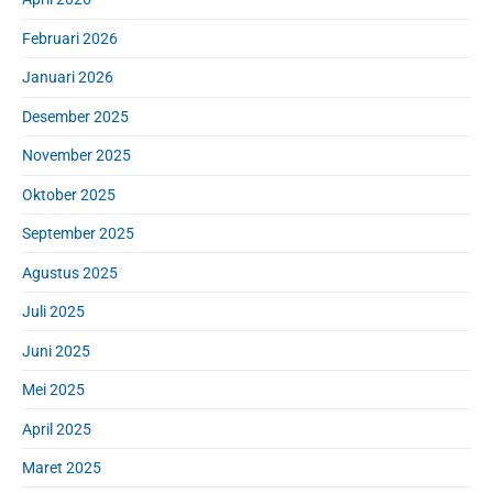
Februari 2026
Januari 2026
Desember 2025
November 2025
Oktober 2025
September 2025
Agustus 2025
Juli 2025
Juni 2025
Mei 2025
April 2025
Maret 2025