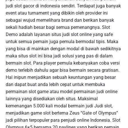
judi slot gacor di indonesia sendiri. Terdapat juga banyak
event atau turnament yang dibikin oleh provider ini
sebagai wujud memelihara brand dan berikan banyak
sekali hadiah besar bagi semua pemenangnya. Slot
Demo adalah layanan situs judi slot online yang safe
untuk semua pemain juga pemula bermodal tipis. Maka
yang bisa di mainkan dengan modal di bawah sedikitnya
maka situs slot ini bisa jadi solusi yang pas di dalam
bermain slot. Para player pemula kebanyakan coba versi
demo terlebih dahulu agar bisa bermain secara gratisan.
Hal inipun menjadikan sebuah keuntungan yang besar
dan dapat buat anda lebih cepat untuk membuka
permainan slot game atau model permainan judi online
lainnya yang disediakan oleh situs. Maksimal
kemenangan 5.000 kali modal bermain judi Judi slot,
menjadikan game slot bertema Zeus “Gate of Olympus”
jadi pilihan terpopuler para penjudi online Indonesia. Slot
Olympus 6×5 bersama 20 paylines yang berikan pemain