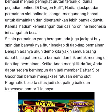
berhasil menjadi peringkat urutan terbaik di dunia
perjudian online. Di Dragon Ball™, Hadiah jackpot dari
permainan slot online ini sangat mengundang hasrat
untuk dimainkan dan dipertaruhkan lebih banyak duwit.
Karena, hadiah kemenangan dari casino online Indonesia
ini sangatlah besar.
Selain permainan yang beragam ada juga jackpot buy
spin dan banyak nya fitur lengkap di tiap-tiap permainan.
Dengan adanya akun demo kita yakin semua orang
dapat bisa paham cara bermain dan trik untuk menang di
tiap tiap permainan. Ketika Anda mengklik daftar, Anda
dapat segera berhimpun dan jadi member Daftar Slot
Gacor dan berhak mengakses ratusan demo slot
Pragmatic beserta situs judi slot paling baik dan
terpercaya nomor 1 lainnya.