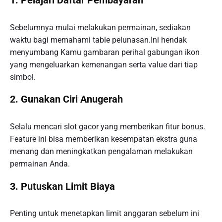
1. Pelajari Daftar Pembayaran
Sebelumnya mulai melakukan permainan, sediakan
waktu bagi memahami table pelunasan.Ini hendak
menyumbang Kamu gambaran perihal gabungan ikon
yang mengeluarkan kemenangan serta value dari tiap
simbol.
2. Gunakan Ciri Anugerah
Selalu mencari slot gacor yang memberikan fitur bonus.
Feature ini bisa memberikan kesempatan ekstra guna
menang dan meningkatkan pengalaman melakukan
permainan Anda.
3. Putuskan Limit Biaya
Penting untuk menetapkan limit anggaran sebelum ini