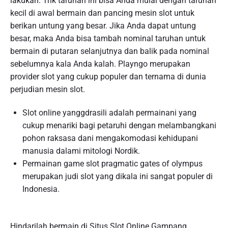
lakukan. Trik taruhan ini bisa Anda mulai dengan taruhan
kecil di awal bermain dan pancing mesin slot untuk
berikan untung yang besar. Jika Anda dapat untung
besar, maka Anda bisa tambah nominal taruhan untuk
bermain di putaran selanjutnya dan balik pada nominal
sebelumnya kala Anda kalah. Playngo merupakan
provider slot yang cukup populer dan ternama di dunia
perjudian mesin slot.
Slot online yanggdrasili adalah permainani yang
cukup menariki bagi petaruhi dengan melambangkani
pohon raksasa dani mengakomodasi kehidupani
manusia dalami mitologi Nordik.
Permainan game slot pragmatic gates of olympus
merupakan judi slot yang dikala ini sangat populer di
Indonesia.
Hindarilah bermain di Situs Slot Online Gampang