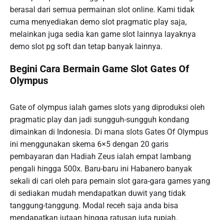
berasal dari semua permainan slot online. Kami tidak
cuma menyediakan demo slot pragmatic play saja,
melainkan juga sedia kan game slot lainnya layaknya
demo slot pg soft dan tetap banyak lainnya.
Begini Cara Bermain Game Slot Gates Of
Olympus
Gate of olympus ialah games slots yang diproduksi oleh
pragmatic play dan jadi sungguh-sungguh kondang
dimainkan di Indonesia. Di mana slots Gates Of Olympus
ini menggunakan skema 6×5 dengan 20 garis
pembayaran dan Hadiah Zeus ialah empat lambang
pengali hingga 500x. Baru-baru ini Habanero banyak
sekali di cari oleh para pemain slot gara-gara games yang
di sediakan mudah mendapatkan duwit yang tidak
tanggung-tanggung. Modal receh saja anda bisa
mendapatkan jutaan hingga ratusan juta rupiah.