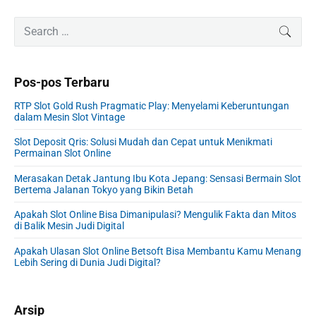
i
x
o
p
P
S
t
SEAR
u
r
o
e
p
i
s
a
s
o
m
p
r
s
Pos-pos Terbaru
a
c
o
r
t
h
s
RTP Slot Gold Rush Pragmatic Play: Menyelami Keberuntungan
y
:
f
dalam Mesin Slot Vintage
t
S
o
:
i
Slot Deposit Qris: Solusi Mudah dan Cepat untuk Menikmati
r
Permainan Slot Online
d
:
e
Merasakan Detak Jantung Ibu Kota Jepang: Sensasi Bermain Slot
b
Bertema Jalanan Tokyo yang Bikin Betah
a
r
Apakah Slot Online Bisa Dimanipulasi? Mengulik Fakta dan Mitos
di Balik Mesin Judi Digital
Apakah Ulasan Slot Online Betsoft Bisa Membantu Kamu Menang
Lebih Sering di Dunia Judi Digital?
Arsip