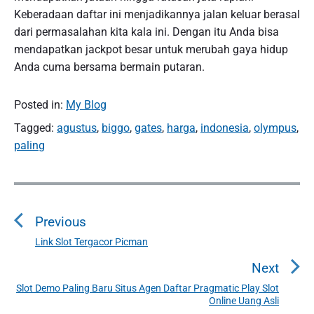
Keberadaan daftar ini menjadikannya jalan keluar berasal
dari permasalahan kita kala ini. Dengan itu Anda bisa
mendapatkan jackpot besar untuk merubah gaya hidup
Anda cuma bersama bermain putaran.
Posted in:
My Blog
Tagged:
agustus
,
biggo
,
gates
,
harga
,
indonesia
,
olympus
,
paling
N
a
Previous
v
i
Link Slot Tergacor Picman
P
g
r
Next
a
e
Slot Demo Paling Baru Situs Agen Daftar Pragmatic Play Slot
N
v
s
Online Uang Asli
e
i