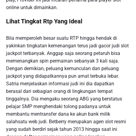
online untuk dimainkan.
Lihat Tingkat Rtp Yang Ideal
Bila memperoleh besar suatu RTP hingga hendak di
yakinkan tingkatan kemenangan terus jadi gacor judi slot
jackpot terbanyak. Anggap saja seorang petaruh bisa
memenangkan spin permainan sebanyak 3 kali saja.
Dengan demikian, peluang kemunculan dan peluang
jackpot yang didapatkannya pun amat terbuka lebar.
Satria menjelaskan informasi judi ini dia dapatkan
berasal dari sebagian orang di lingkungan tempat
tinggalnya. Dia mengaku seorang ABG yang berstatus
pelajar SMP menghendaki tolong padanya untuk
membantu mentransfer dana ke akun bank milik
salahsatu web judi. Betberry merupakan agen slot resmi
yang sudah berdiri sejak tahun 2013 hingga saat ini