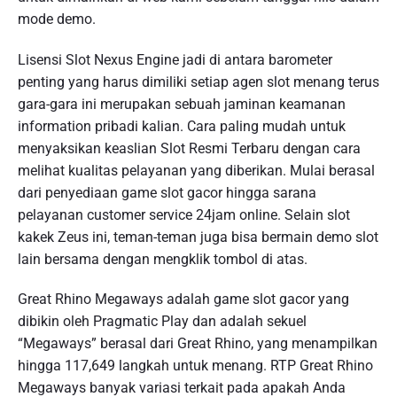
mode demo.
Lisensi Slot Nexus Engine jadi di antara barometer
penting yang harus dimiliki setiap agen slot menang terus
gara-gara ini merupakan sebuah jaminan keamanan
information pribadi kalian. Cara paling mudah untuk
menyaksikan keaslian Slot Resmi Terbaru dengan cara
melihat kualitas pelayanan yang diberikan. Mulai berasal
dari penyediaan game slot gacor hingga sarana
pelayanan customer service 24jam online. Selain slot
kakek Zeus ini, teman-teman juga bisa bermain demo slot
lain bersama dengan mengklik tombol di atas.
Great Rhino Megaways adalah game slot gacor yang
dibikin oleh Pragmatic Play dan adalah sekuel
“Megaways” berasal dari Great Rhino, yang menampilkan
hingga 117,649 langkah untuk menang. RTP Great Rhino
Megaways banyak variasi terkait pada apakah Anda