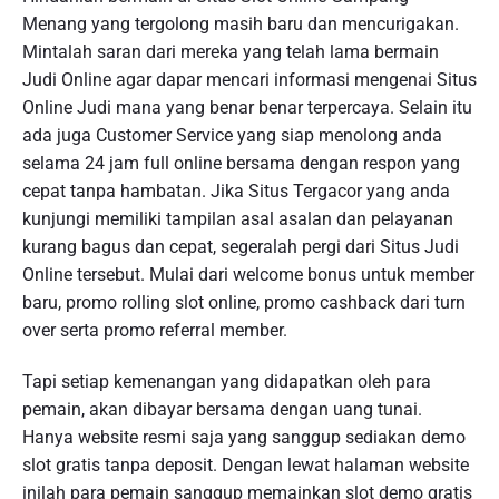
Menang yang tergolong masih baru dan mencurigakan.
Mintalah saran dari mereka yang telah lama bermain
Judi Online agar dapar mencari informasi mengenai Situs
Online Judi mana yang benar benar terpercaya. Selain itu
ada juga Customer Service yang siap menolong anda
selama 24 jam full online bersama dengan respon yang
cepat tanpa hambatan. Jika Situs Tergacor yang anda
kunjungi memiliki tampilan asal asalan dan pelayanan
kurang bagus dan cepat, segeralah pergi dari Situs Judi
Online tersebut. Mulai dari welcome bonus untuk member
baru, promo rolling slot online, promo cashback dari turn
over serta promo referral member.
Tapi setiap kemenangan yang didapatkan oleh para
pemain, akan dibayar bersama dengan uang tunai.
Hanya website resmi saja yang sanggup sediakan demo
slot gratis tanpa deposit. Dengan lewat halaman website
inilah para pemain sanggup memainkan slot demo gratis