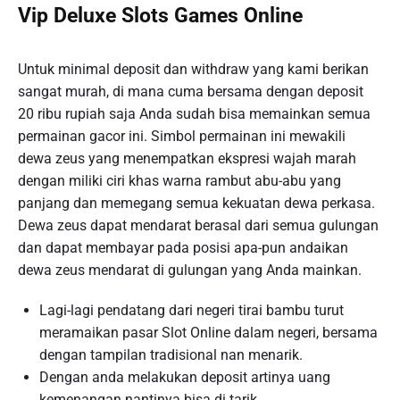
Vip Deluxe Slots Games Online
Untuk minimal deposit dan withdraw yang kami berikan
sangat murah, di mana cuma bersama dengan deposit
20 ribu rupiah saja Anda sudah bisa memainkan semua
permainan gacor ini. Simbol permainan ini mewakili
dewa zeus yang menempatkan ekspresi wajah marah
dengan miliki ciri khas warna rambut abu-abu yang
panjang dan memegang semua kekuatan dewa perkasa.
Dewa zeus dapat mendarat berasal dari semua gulungan
dan dapat membayar pada posisi apa-pun andaikan
dewa zeus mendarat di gulungan yang Anda mainkan.
Lagi-lagi pendatang dari negeri tirai bambu turut
meramaikan pasar Slot Online dalam negeri, bersama
dengan tampilan tradisional nan menarik.
Dengan anda melakukan deposit artinya uang
kemenangan nantinya bisa di tarik.