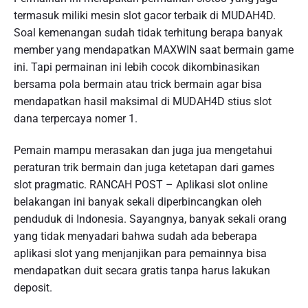
termasuk miliki mesin slot gacor terbaik di MUDAH4D.
Soal kemenangan sudah tidak terhitung berapa banyak
member yang mendapatkan MAXWIN saat bermain game
ini. Tapi permainan ini lebih cocok dikombinasikan
bersama pola bermain atau trick bermain agar bisa
mendapatkan hasil maksimal di MUDAH4D stius slot
dana terpercaya nomer 1.
Pemain mampu merasakan dan juga jua mengetahui
peraturan trik bermain dan juga ketetapan dari games
slot pragmatic. RANCAH POST – Aplikasi slot online
belakangan ini banyak sekali diperbincangkan oleh
penduduk di Indonesia. Sayangnya, banyak sekali orang
yang tidak menyadari bahwa sudah ada beberapa
aplikasi slot yang menjanjikan para pemainnya bisa
mendapatkan duit secara gratis tanpa harus lakukan
deposit.