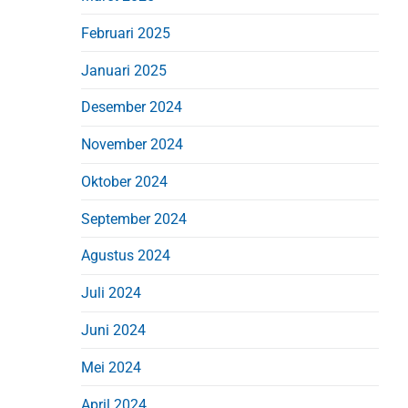
Februari 2025
Januari 2025
Desember 2024
November 2024
Oktober 2024
September 2024
Agustus 2024
Juli 2024
Juni 2024
Mei 2024
April 2024