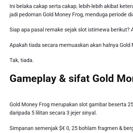
Ini belaka cakap serta cakap, lebih-lebih akibat ket
jadi pedoman Gold Money Frog, menduga periode diak
Siap apa pasal remake sejak slot istimewa berikut
Apakah tiada secara memuaskan akan halnya Gold
Tak, tiada.
Gameplay & sifat Gold Mo
Gold Money Frog merupakan slot gambar beserta 25
daripada 5 lilitan secara 3 jejer sinyal.
Simpanan semenjak $€ 0, 25 bohlam fragmen & ber