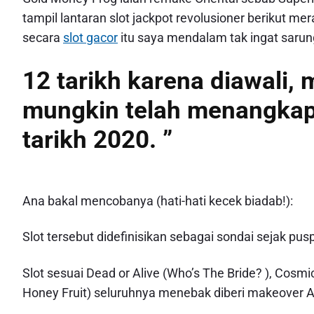
tampil lantaran slot jackpot revolusioner berikut me
secara
slot gacor
itu saya mendalam tak ingat saru
12 tarikh karena diawali,
mungkin telah menangkap 
tarikh 2020. ”
Ana bakal mencobanya (hati-hati kecek biadab!):
Slot tersebut didefinisikan sebagai sondai sejak pus
Slot sesuai Dead or Alive (Who’s The Bride? ), Cosm
Honey Fruit) seluruhnya menebak diberi makeover A