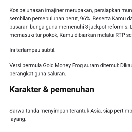
Kos pelunasan imajiner merupakan, persiapkan munc
sembilan persepuluhan perut, 96%. Beserta Kamu d
pusaran bunga guna memenuhi 3 jackpot reformis. D
memasuki tur pokok, Kamu dibiarkan melalui RTP s
Ini terlampau subtil.
Versi bermula Gold Money Frog suram ditemui: Dik
berangkat guna saluran.
Karakter & pemenuhan
Sarwa tanda menyimpan terantuk Asia, siap pertimb
layang.