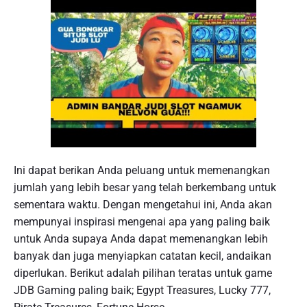
Ini dapat berikan Anda peluang untuk memenangkan
jumlah yang lebih besar yang telah berkembang untuk
sementara waktu. Dengan mengetahui ini, Anda akan
mempunyai inspirasi mengenai apa yang paling baik
untuk Anda supaya Anda dapat memenangkan lebih
banyak dan juga menyiapkan catatan kecil, andaikan
diperlukan. Berikut adalah pilihan teratas untuk game
JDB Gaming paling baik; Egypt Treasures, Lucky 777,