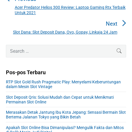
i
Acer Predator Helios 300 Review: Laptop Gaming Rtx Terbaik
P
Untuk 2021
g
r
a
e
Next
v
s
Slot Dana: Slot Deposit Dana, Ovo, Gopay, Linkaja 24 Jam
N
i
i
e
o
p
P
x
S
SEAR
u
r
o
e
t
i
s
a
s
p
m
p
r
o
Pos-pos Terbaru
a
c
o
s
r
h
s
RTP Slot Gold Rush Pragmatic Play: Menyelami Keberuntungan
y
t
f
dalam Mesin Slot Vintage
t
S
:
o
:
i
Slot Deposit Qris: Solusi Mudah dan Cepat untuk Menikmati
r
Permainan Slot Online
d
:
e
Merasakan Detak Jantung Ibu Kota Jepang: Sensasi Bermain Slot
b
Bertema Jalanan Tokyo yang Bikin Betah
a
r
Apakah Slot Online Bisa Dimanipulasi? Mengulik Fakta dan Mitos