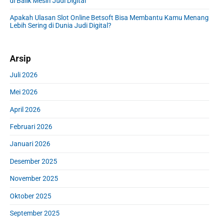
di Balik Mesin Judi Digital
Apakah Ulasan Slot Online Betsoft Bisa Membantu Kamu Menang
Lebih Sering di Dunia Judi Digital?
Arsip
Juli 2026
Mei 2026
April 2026
Februari 2026
Januari 2026
Desember 2025
November 2025
Oktober 2025
September 2025