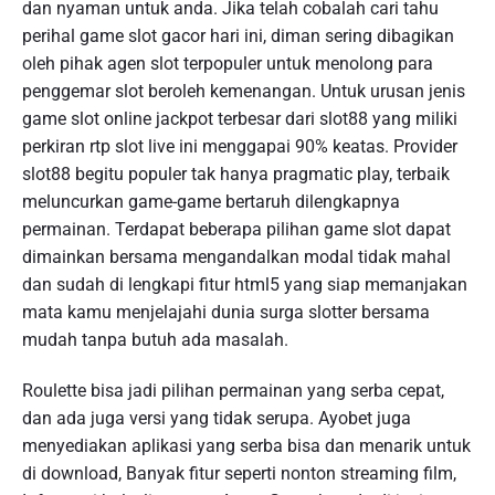
dan nyaman untuk anda. Jika telah cobalah cari tahu
perihal game slot gacor hari ini, diman sering dibagikan
oleh pihak agen slot terpopuler untuk menolong para
penggemar slot beroleh kemenangan. Untuk urusan jenis
game slot online jackpot terbesar dari slot88 yang miliki
perkiran rtp slot live ini menggapai 90% keatas. Provider
slot88 begitu populer tak hanya pragmatic play, terbaik
meluncurkan game-game bertaruh dilengkapnya
permainan. Terdapat beberapa pilihan game slot dapat
dimainkan bersama mengandalkan modal tidak mahal
dan sudah di lengkapi fitur html5 yang siap memanjakan
mata kamu menjelajahi dunia surga slotter bersama
mudah tanpa butuh ada masalah.
Roulette bisa jadi pilihan permainan yang serba cepat,
dan ada juga versi yang tidak serupa. Ayobet juga
menyediakan aplikasi yang serba bisa dan menarik untuk
di download, Banyak fitur seperti nonton streaming film,