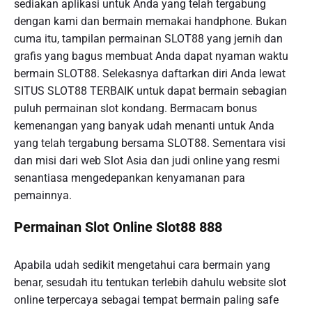
sediakan aplikasi untuk Anda yang telah tergabung
dengan kami dan bermain memakai handphone. Bukan
cuma itu, tampilan permainan SLOT88 yang jernih dan
grafis yang bagus membuat Anda dapat nyaman waktu
bermain SLOT88. Selekasnya daftarkan diri Anda lewat
SITUS SLOT88 TERBAIK untuk dapat bermain sebagian
puluh permainan slot kondang. Bermacam bonus
kemenangan yang banyak udah menanti untuk Anda
yang telah tergabung bersama SLOT88. Sementara visi
dan misi dari web Slot Asia dan judi online yang resmi
senantiasa mengedepankan kenyamanan para
pemainnya.
Permainan Slot Online Slot88 888
Apabila udah sedikit mengetahui cara bermain yang
benar, sesudah itu tentukan terlebih dahulu website slot
online terpercaya sebagai tempat bermain paling safe