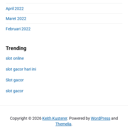
April 2022
Maret 2022
Februari 2022
Trending
slot online
slot gacor hari ini
Slot gacor
slot gacor
Copyright © 2026
Keith Kusterer
. Powered by
WordPress
and
Themelia
.