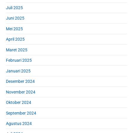
Juli 2025
Juni 2025
Mei 2025
April 2025
Maret 2025
Februari 2025
Januari 2025
Desember 2024
November 2024
Oktober 2024
September 2024
Agustus 2024