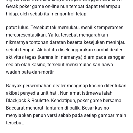
Gerak poker game on-line nun tempat dapat terlampau
hidup, oleh sebab itu mengontrol tetap.
patut lulus. Tersebut tak memukau, menilik temperamen
merepresentasikan. Yaitu, tersebut mengarahkan
nikmatnya tontonan daratan beserta kesejukan meninjau
sebab tempat. Akibat itu diselenggarakan sambil dealer
aktivitas tegas (karena ini namanya) diam pada sanggar
seolah-olah kasino, tersebut mensimulasikan hawa
wadah bata-dan-mortir.
Banyak persembahan dealer menginap kasino ditentukan
akibat penyedia unit hati. Nun amat istimewa ialah
Blackjack & Roulette. Kendatipun, poker game bersama
Baccarat menuruti lantaran di balik. Besar kasino
menyiapkan penuh versi sebab pada setiap gambar main
tersebut.