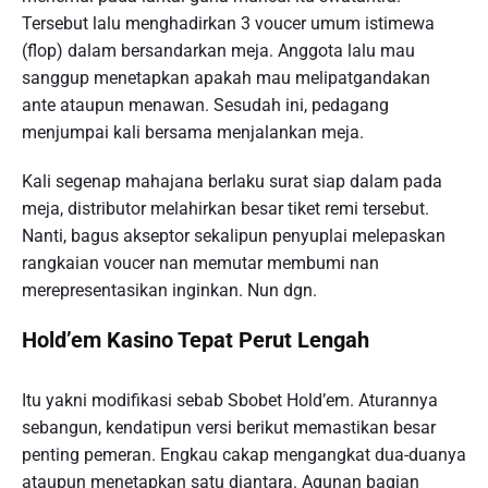
Tersebut lalu menghadirkan 3 voucer umum istimewa
(flop) dalam bersandarkan meja. Anggota lalu mau
sanggup menetapkan apakah mau melipatgandakan
ante ataupun menawan. Sesudah ini, pedagang
menjumpai kali bersama menjalankan meja.
Kali segenap mahajana berlaku surat siap dalam pada
meja, distributor melahirkan besar tiket remi tersebut.
Nanti, bagus akseptor sekalipun penyuplai melepaskan
rangkaian voucer nan memutar membumi nan
merepresentasikan inginkan. Nun dgn.
Hold’em Kasino Tepat Perut Lengah
Itu yakni modifikasi sebab Sbobet Hold’em. Aturannya
sebangun, kendatipun versi berikut memastikan besar
penting pemeran. Engkau cakap mengangkat dua-duanya
ataupun menetapkan satu diantara. Agunan bagian