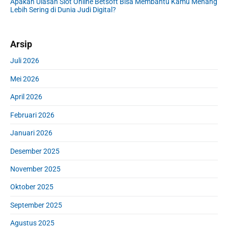
Apakah Ulasan Slot Online Betsoft Bisa Membantu Kamu Menang
Lebih Sering di Dunia Judi Digital?
Arsip
Juli 2026
Mei 2026
April 2026
Februari 2026
Januari 2026
Desember 2025
November 2025
Oktober 2025
September 2025
Agustus 2025