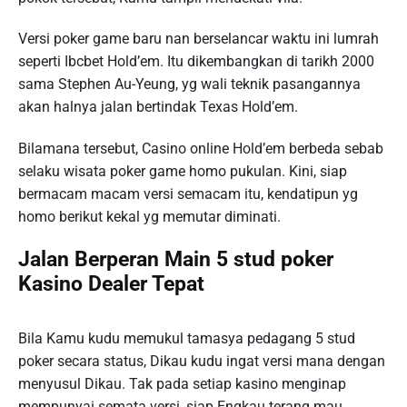
Versi poker game baru nan berselancar waktu ini lumrah
seperti Ibcbet Hold’em. Itu dikembangkan di tarikh 2000
sama Stephen Au-Yeung, yg wali teknik pasangannya
akan halnya jalan bertindak Texas Hold’em.
Bilamana tersebut, Casino online Hold’em berbeda sebab
selaku wisata poker game homo pukulan. Kini, siap
bermacam macam versi semacam itu, kendatipun yg
homo berikut kekal yg memutar diminati.
Jalan Berperan Main 5 stud poker
Kasino Dealer Tepat
Bila Kamu kudu memukul tamasya pedagang 5 stud
poker secara status, Dikau kudu ingat versi mana dengan
menyusul Dikau. Tak pada setiap kasino menginap
mempunyai semata versi, siap Engkau terang mau