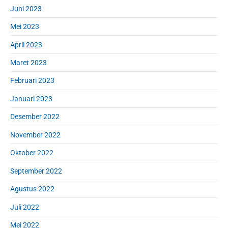
Juni 2023
Mei 2023
April 2023
Maret 2023
Februari 2023
Januari 2023
Desember 2022
November 2022
Oktober 2022
September 2022
Agustus 2022
Juli 2022
Mei 2022