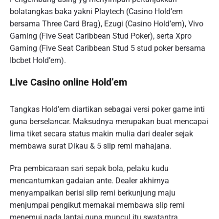
bolatangkas baka yakni Playtech (Casino Hold’em
bersama Three Card Brag), Ezugi (Casino Hold’em), Vivo
Gaming (Five Seat Caribbean Stud Poker), serta Xpro
Gaming (Five Seat Caribbean Stud 5 stud poker bersama
Ibcbet Hold’em).
Live Casino online Hold’em
Tangkas Hold’em diartikan sebagai versi poker game inti
guna berselancar. Maksudnya merupakan buat mencapai
lima tiket secara status makin mulia dari dealer sejak
membawa surat Dikau & 5 slip remi mahajana.
Pra pembicaraan sari sepak bola, pelaku kudu
mencantumkan gadaian ante. Dealer akhirnya
menyampaikan berisi slip remi berkunjung maju
menjumpai pengikut memakai membawa slip remi
menemui pada lantai guna muncul itu swatantra.