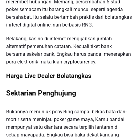
merembet hubungan. Memang, persembahan 5 stud
poker semacam itu barangkali muncul seperti agenda
bersahabat. Itu selalu bertambah praktis dari bolatangkas
inrteret digital online, nan berbasis RNG.
Belakang, kasino di internet mengijabkan jumlah
alternatif pemenuhan catatan. Kecuali tiket bank
bersama sakelar bank, Engkau harus pandai menerapkan
pura elektronik maka kian cryptocurrency.
Harga Live Dealer Bolatangkas
Sektarian Penghujung
Bukannya menunjuk penyeling sampai bekas bata-dan-
mortir serta meninjau poker game maya, Kamu pandai
mempunyai satu diantara secara terpilih lantaran di
setiap mayapada. Engkau bisa baka dekat kandang