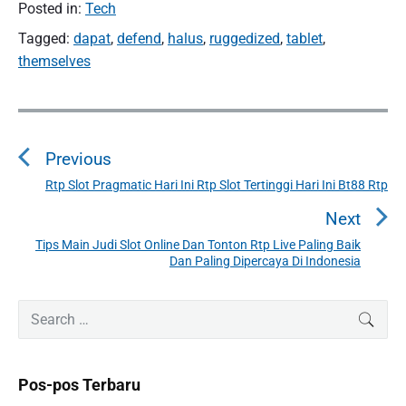
Posted in:
Tech
Tagged:
dapat
,
defend
,
halus
,
ruggedized
,
tablet
,
themselves
N
a
Previous
v
i
Rtp Slot Pragmatic Hari Ini Rtp Slot Tertinggi Hari Ini Bt88 Rtp
P
g
r
Next
a
e
Tips Main Judi Slot Online Dan Tonton Rtp Live Paling Baik
N
v
s
Dan Paling Dipercaya Di Indonesia
e
i
i
x
o
p
P
S
t
SEAR
u
r
o
e
p
i
s
a
s
o
m
p
r
s
Pos-pos Terbaru
a
c
o
r
t