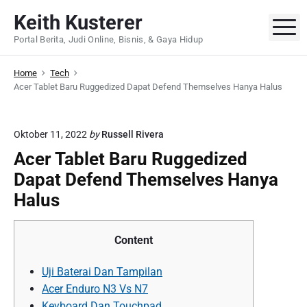
S
Keith Kusterer
k
M
Portal Berita, Judi Online, Bisnis, & Gaya Hidup
i
p
Home
Tech
t
Acer Tablet Baru Ruggedized Dapat Defend Themselves Hanya Halus
o
c
o
Oktober 11, 2022
by
Russell Rivera
n
Acer Tablet Baru Ruggedized
t
Dapat Defend Themselves Hanya
e
n
Halus
t
Content
Uji Baterai Dan Tampilan
Acer Enduro N3 Vs N7
Keyboard Dan Touchpad