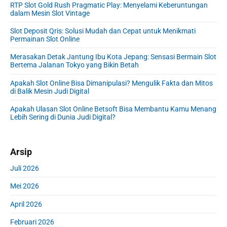
h
s
RTP Slot Gold Rush Pragmatic Play: Menyelami Keberuntungan
y
:
f
dalam Mesin Slot Vintage
t
S
o
:
i
Slot Deposit Qris: Solusi Mudah dan Cepat untuk Menikmati
r
Permainan Slot Online
d
:
e
Merasakan Detak Jantung Ibu Kota Jepang: Sensasi Bermain Slot
b
Bertema Jalanan Tokyo yang Bikin Betah
a
r
Apakah Slot Online Bisa Dimanipulasi? Mengulik Fakta dan Mitos
di Balik Mesin Judi Digital
Apakah Ulasan Slot Online Betsoft Bisa Membantu Kamu Menang
Lebih Sering di Dunia Judi Digital?
Arsip
Juli 2026
Mei 2026
April 2026
Februari 2026